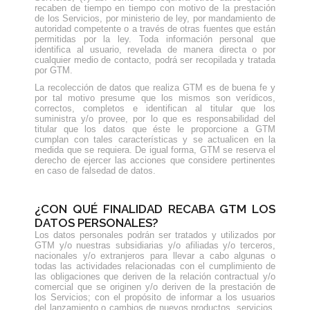
recaben de tiempo en tiempo con motivo de la prestación
de los Servicios, por ministerio de ley, por mandamiento de
autoridad competente o a través de otras fuentes que están
permitidas por la ley. Toda información personal que
identifica al usuario, revelada de manera directa o por
cualquier medio de contacto, podrá ser recopilada y tratada
por GTM.
La recolección de datos que realiza GTM es de buena fe y
por tal motivo presume que los mismos son verídicos,
correctos, completos e identifican al titular que los
suministra y/o provee, por lo que es responsabilidad del
titular que los datos que éste le proporcione a GTM
cumplan con tales características y se actualicen en la
medida que se requiera. De igual forma, GTM se reserva el
derecho de ejercer las acciones que considere pertinentes
en caso de falsedad de datos.
¿CON QUÉ FINALIDAD RECABA GTM LOS
DATOS PERSONALES?
Los datos personales podrán ser tratados y utilizados por
GTM y/o nuestras subsidiarias y/o afiliadas y/o terceros,
nacionales y/o extranjeros para llevar a cabo algunas o
todas las actividades relacionadas con el cumplimiento de
las obligaciones que deriven de la relación contractual y/o
comercial que se originen y/o deriven de la prestación de
los Servicios; con el propósito de informar a los usuarios
del lanzamiento o cambios de nuevos productos, servicios,