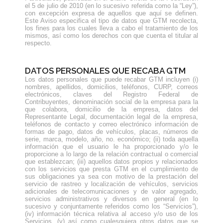
el 5 de julio de 2010 (en lo sucesivo referida como la “Ley”),
con excepción expresa de aquellos que aquí se definen.
Este Aviso especifica el tipo de datos que GTM recolecta,
los fines para los cuales lleva a cabo el tratamiento de los
mismos, así como los derechos con que cuenta el titular al
respecto.
DATOS PERSONALES QUE RECABA GTM
Los datos personales que puede recabar GTM incluyen (i)
nombres, apellidos, domicilios, teléfonos, CURP, correos
electrónicos, claves del Registro Federal de
Contribuyentes, denominación social de la empresa para la
que colabora, domicilio de la empresa, datos del
Representante Legal, documentación legal de la empresa,
teléfonos de contacto y correo electrónico información de
formas de pago, datos de vehículos, placas, números de
serie, marca, modelo, año, no. económico; (ii) toda aquella
información que el usuario le ha proporcionado y/o le
proporcione a lo largo de la relación contractual o comercial
que establezcan; (iii) aquellos datos propios y relacionados
con los servicios que presta GTM en el cumplimiento de
sus obligaciones ya sea con motivo de la prestación del
servicio de rastreo y localización de vehículos, servicios
adicionales de telecomunicaciones y de valor agregado,
servicios administrativos y diversos en general (en lo
sucesivo y conjuntamente referidos como los “Servicios”),
(iv) información técnica relativa al acceso y/o uso de los
Servicios, (v) así como cualesquiera otros datos que se